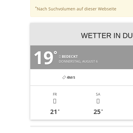
*
Nach Suchvolumen auf dieser Webseite
WETTER IN DU
19
°
BEDECKT
DONNERSTAG, AUGUST 6
4
M/S
FR
SA
21
25
°
°