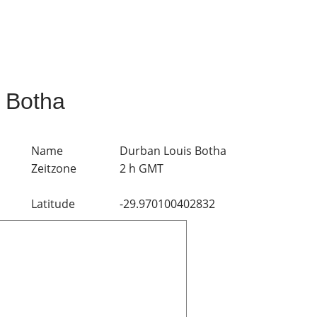
 Botha
Name
Durban Louis Botha
Zeitzone
2 h GMT
Latitude
-29.970100402832