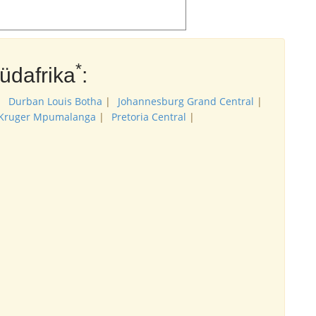
*
üdafrika
:
|
Durban Louis Botha
|
Johannesburg Grand Central
|
Kruger Mpumalanga
|
Pretoria Central
|