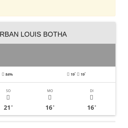
RBAN LOUIS BOTHA
°
°
84%
19
19
SO
MO
DI
21
16
16
°
°
°