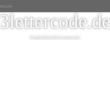
ressum
3lettercode.d
Flughafeninformationen