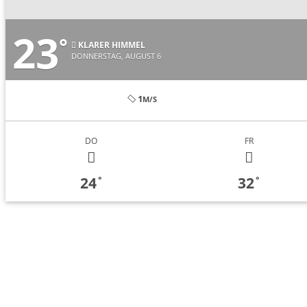
23
°
KLARER HIMMEL
DONNERSTAG, AUGUST 6
1
M/S
DO
FR
24
32
°
°