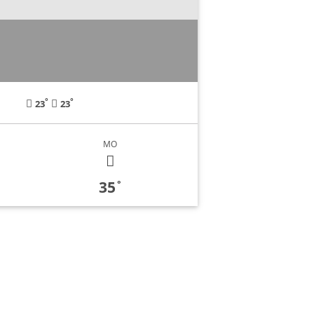
°
°
23
23
MO
35
°