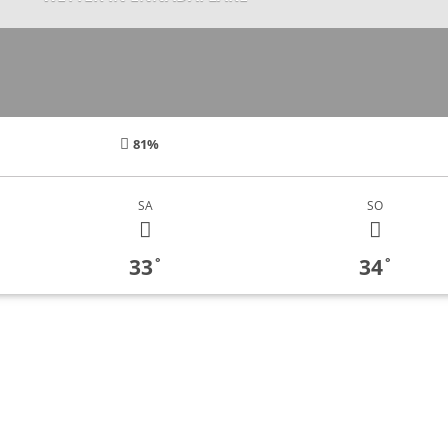
81%
SA
SO
33
34
°
°