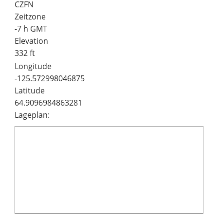
CZFN
Zeitzone
-7 h GMT
Elevation
332 ft
Longitude
-125.572998046875
Latitude
64.9096984863281
Lageplan: