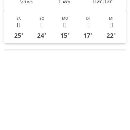
°
°
1
43%
23
23
M/S
SA
SO
MO
DI
MI
25
24
15
17
22
°
°
°
°
°