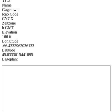
YCX
Name
Gagetown
Icao Code
CYCX
Zeitzone
h GMT
Elevation
166 ft
Longitude
-66.4332962036133
Latitude
45.8333015441895
Lageplan: