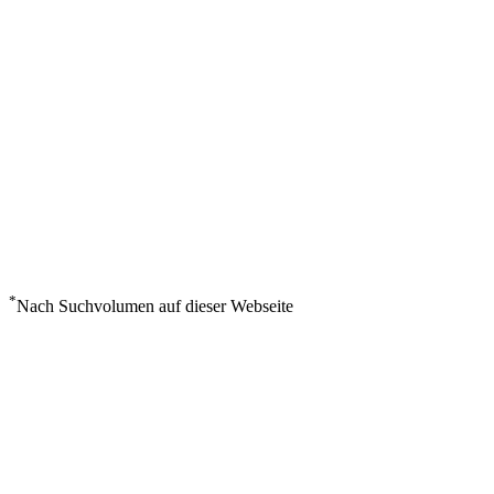
*
Nach Suchvolumen auf dieser Webseite
Wetter in Gagetown
°
33
Mäßig bewölkt
Donnerstag, August 6
3
m/s
31%
°
°
33
33
DO