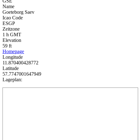
GSE
Name
Goeteborg Saev
Icao Code
ESGP
Zeitzone
1 h GMT
Elevation
59 ft
Homepage
Longitude
11.870400428772
Latitude
57.7747001647949
Lageplan: