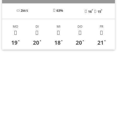
2
63%
°
°
M/S
16
15
MO
DI
MI
DO
FR
19
20
18
20
21
°
°
°
°
°