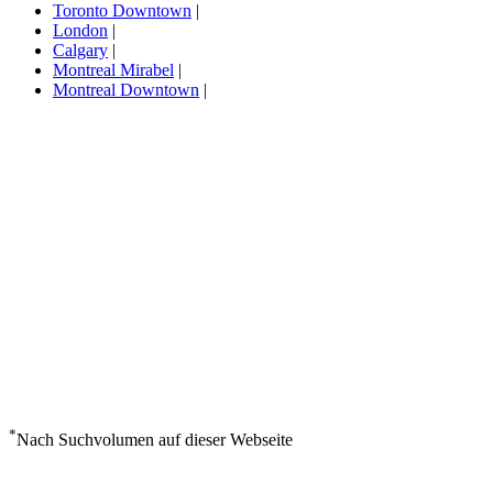
Toronto Downtown
|
London
|
Calgary
|
Montreal Mirabel
|
Montreal Downtown
|
*
Nach Suchvolumen auf dieser Webseite
Wetter in Ignace