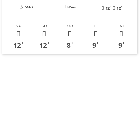
5
85%
°
°
M/S
12
12
SA
SO
MO
DI
MI
12
12
8
9
9
°
°
°
°
°