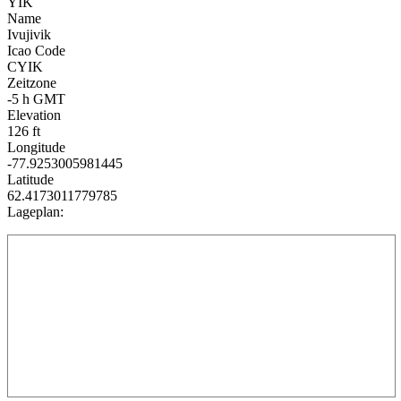
YIK
Name
Ivujivik
Icao Code
CYIK
Zeitzone
-5 h GMT
Elevation
126 ft
Longitude
-77.9253005981445
Latitude
62.4173011779785
Lageplan: