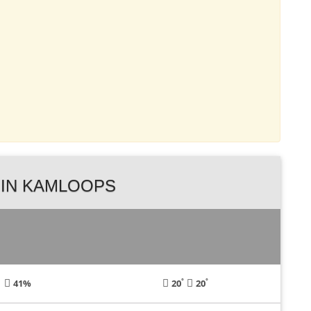
IN KAMLOOPS
°
°
41%
20
20