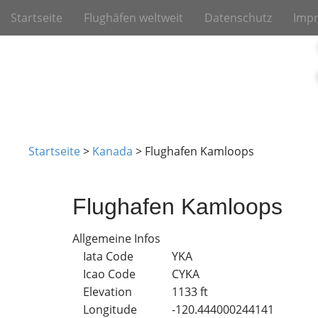
M
S
Startseite
Flughäfen weltweit
Datenschutz
Imp
k
a
i
i
p
n
t
m
o
e
c
o
n
n
u
t
Startseite
>
Kanada
>
Flughafen Kamloops
e
n
t
Flughafen Kamloops
Allgemeine Infos
Iata Code
YKA
Icao Code
CYKA
Elevation
1133 ft
Longitude
-120.444000244141