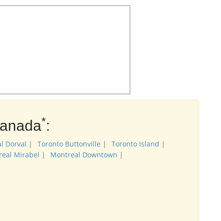
*
Kanada
:
l Dorval
|
Toronto Buttonville
|
Toronto Island
|
eal Mirabel
|
Montreal Downtown
|