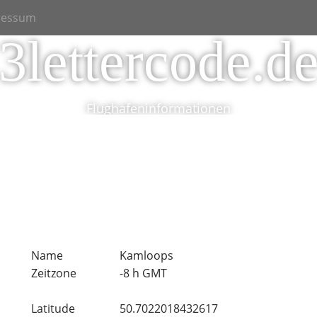
ressum
3lettercode.d
Flughafeninformationen
Name
Kamloops
Zeitzone
-8 h GMT
Latitude
50.7022018432617