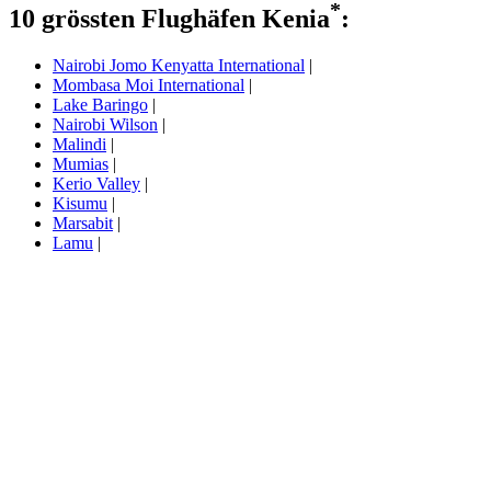
*
10 grössten Flughäfen Kenia
:
Nairobi Jomo Kenyatta International
|
Mombasa Moi International
|
Lake Baringo
|
Nairobi Wilson
|
Malindi
|
Mumias
|
Kerio Valley
|
Kisumu
|
Marsabit
|
Lamu
|