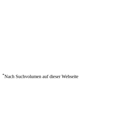
*
Nach Suchvolumen auf dieser Webseite
Wetter in Kerio Valley
°
30
Klarer Himmel
Donnerstag, August 6
2
m/s
35%
°
°
30
30
DO
°
30