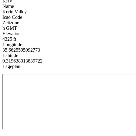
KRV
Name
Kerio Valley
Icao Code
Zeitzone
h GMT
Elevation
4325 ft
Longitude
35.6625595092773
Latitude
0.319638013839722
Lageplan: