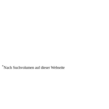
*
Nach Suchvolumen auf dieser Webseite
Wetter in Kingfisher Lake
°
16
Leichter Regen
Samstag, August 8
3
m/s
86%
°
°
16
16
SA