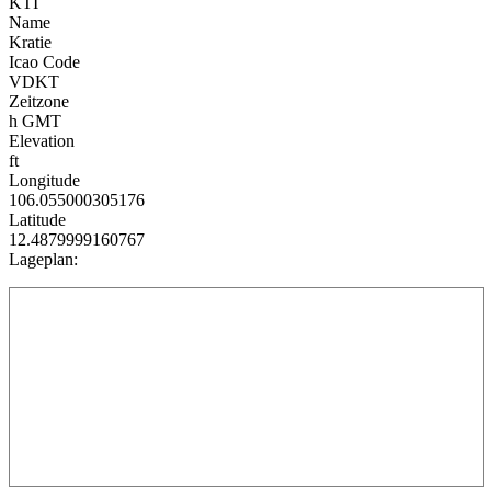
KTI
Name
Kratie
Icao Code
VDKT
Zeitzone
h GMT
Elevation
ft
Longitude
106.055000305176
Latitude
12.4879999160767
Lageplan: