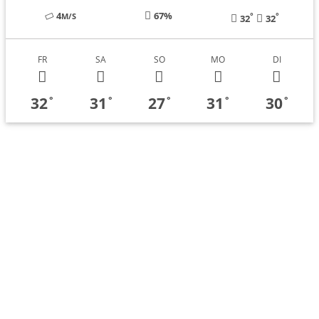
4
67%
°
°
M/S
32
32
FR
SA
SO
MO
DI
32
31
27
31
30
°
°
°
°
°