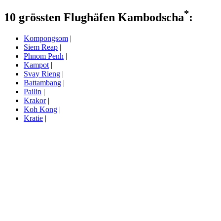
*
10 grössten Flughäfen Kambodscha
:
Kompongsom
|
Siem Reap
|
Phnom Penh
|
Kampot
|
Svay Rieng
|
Battambang
|
Pailin
|
Krakor
|
Koh Kong
|
Kratie
|