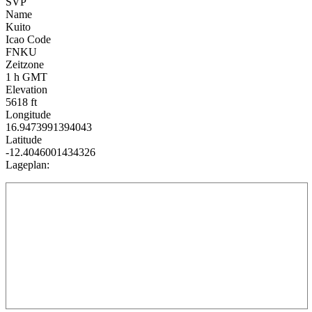
SVP
Name
Kuito
Icao Code
FNKU
Zeitzone
1 h GMT
Elevation
5618 ft
Longitude
16.9473991394043
Latitude
-12.4046001434326
Lageplan: