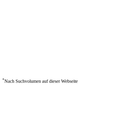
*
Nach Suchvolumen auf dieser Webseite
Wetter in Kuito
°
11
Klarer Himmel
Freitag, August 7
1
m/s
36%
°
°
11
11
FR