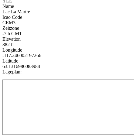
YLE
Name
Lac La Martre
Icao Code
CEM3
Zeitzone
-7 h GMT
Elevation
882 ft
Longitude
-117.246002197266
Latitude
63.1316986083984
Lageplan: