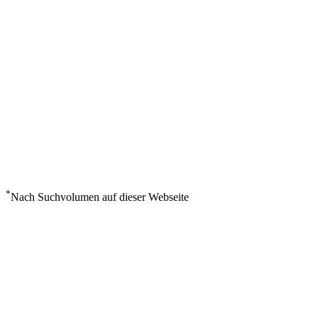
*
Nach Suchvolumen auf dieser Webseite
Wetter in Lac La Martre
°
15
Überwiegend bewölkt
Freitag, August 7
3
m/s
59%
°
°
15
15
FR