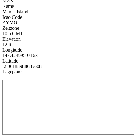
MAS
Name
Manus Island
Icao Code
AYMO
Zeitzone
10 h GMT
Elevation
12 ft
Longitude
147.42399597168
Latitude
-2.06188988685608
Lageplan: