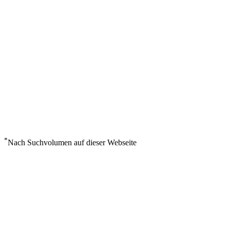
*
Nach Suchvolumen auf dieser Webseite
Wetter in Manus Island
°
28
Leichter Regen
Montag, August 10
3
m/s
77%
°
°
28
28
MO