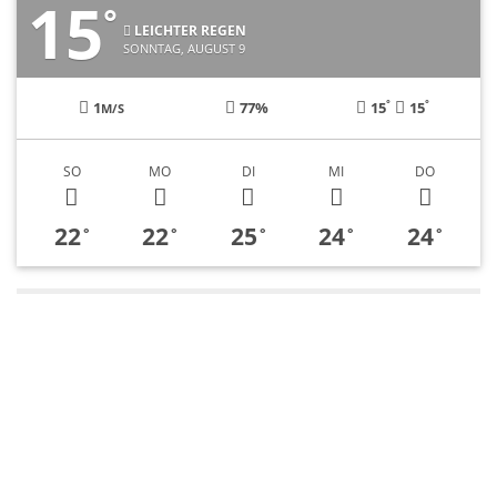
15
°
LEICHTER REGEN
SONNTAG, AUGUST 9
°
°
1
77%
15
15
M/S
SO
MO
DI
MI
DO
22
22
25
24
24
°
°
°
°
°