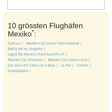
10 grössten Flughäfen
*
Mexiko
:
Cancun
|
Mexiko City Juarez International
|
Bahia de los Angeles
|
Lagos De Moreno Francisco PV y R
|
Mexiko City Atizapan
|
Mexiko City Santa Lucia
|
San Jose del Cabo Los Cabos
|
La Paz
|
Colima
|
Guadalajara
|