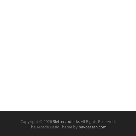
Copyright © 2026
3lettercode.de
. All Rights Reserved.
The Arcade Basic Theme by
bavotasan.com
.