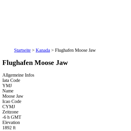
Startseite
>
Kanada
>
Flughafen Moose Jaw
Flughafen Moose Jaw
Allgemeine Infos
Iata Code
YMJ
Name
Moose Jaw
Icao Code
CYMJ
Zeitzone
-6 h GMT
Elevation
1892 ft