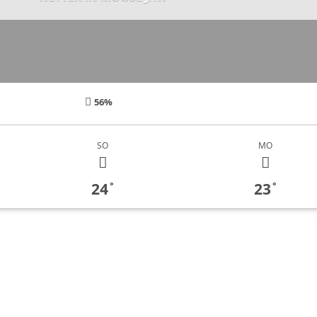
56%
SO
MO
24
23
°
°