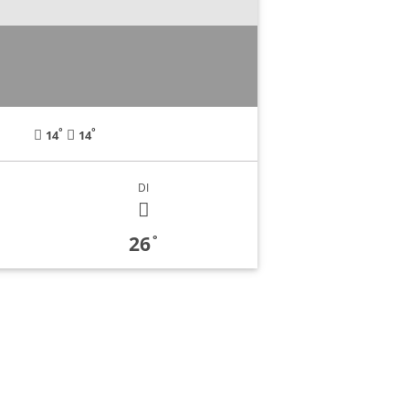
°
°
14
14
DI
26
°