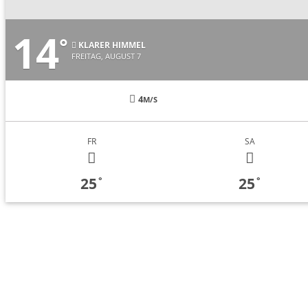
14
°
KLARER HIMMEL
FREITAG, AUGUST 7
4
M/S
FR
SA
25
25
°
°