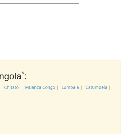
*
Angola
:
|
Chitato
|
MBanza Congo
|
Lumbala
|
Catumbela
|