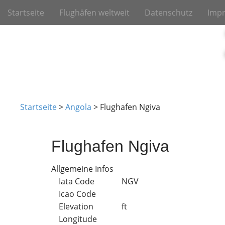
M
S
Startseite
Flughäfen weltweit
Datenschutz
Imp
k
a
i
i
p
n
t
m
o
e
c
o
n
n
u
t
Startseite
>
Angola
>
Flughafen Ngiva
e
n
t
Flughafen Ngiva
Allgemeine Infos
Iata Code
NGV
Icao Code
Elevation
ft
Longitude