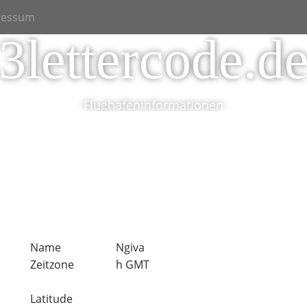
ressum
3lettercode.d
Flughafeninformationen
Name
Ngiva
Zeitzone
h GMT
Latitude