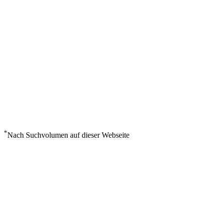
*
Nach Suchvolumen auf dieser Webseite
Wetter in Nossi Be
°
26
Klarer Himmel
Sonntag, August 9
5
m/s
73%
°
°
26
26
SO