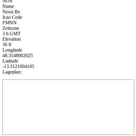
NOS
Name
Nossi Be
Icao Code
FMNN
Zeitzone
3 h GMT
Elevation
36 ft
Longitude
48.3148002625
Latitude
-13.3121004105
Lageplan: