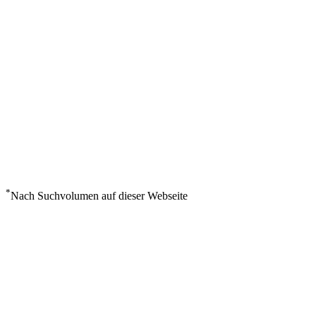
*
Nach Suchvolumen auf dieser Webseite
Wetter in Nouakchott
°
26
Mäßig bewölkt
Montag, August 10
6
m/s
87%
°
°
26
26
MO