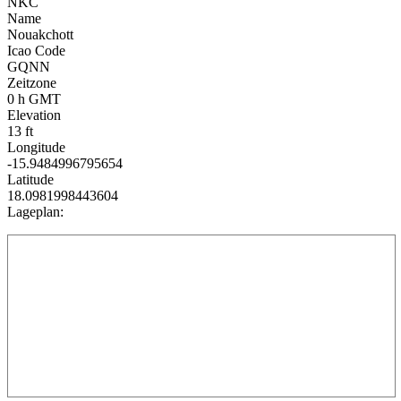
NKC
Name
Nouakchott
Icao Code
GQNN
Zeitzone
0 h GMT
Elevation
13 ft
Longitude
-15.9484996795654
Latitude
18.0981998443604
Lageplan: