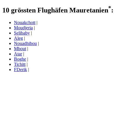
*
10 grössten Flughäfen Mauretanien
:
Nouakchott
|
Moudjeria
|
Selibaby
|
Aleg
|
Nouadhibou
|
Mbout
|
Atar
|
Boghe
|
Tichitt
|
FDerik
|