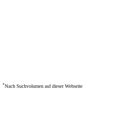
*
Nach Suchvolumen auf dieser Webseite
Wetter in Obbia
°
25
Klarer Himmel
Donnerstag, August 6
12
m/s
77%
°
°
25
25
DO