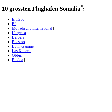
*
10 grössten Flughäfen Somalia
:
Erigavo
|
Eil
|
Mogadischu International
|
Hargeisa
|
Berbera
|
Bossaso
|
Lugh Ganane
|
Las Khoreh
|
Obbia
|
Baidoa
|