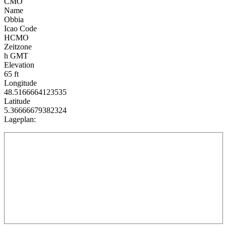
CMO
Name
Obbia
Icao Code
HCMO
Zeitzone
h GMT
Elevation
65 ft
Longitude
48.5166664123535
Latitude
5.36666679382324
Lageplan: