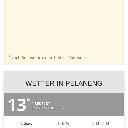
*
Nach Suchvolumen auf dieser Webseite
WETTER IN PELANENG
13
°
BEDECKT
SAMSTAG, AUGUST 8
°
°
3
31%
13
13
M/S