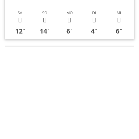
SA
SO
MO
DI
MI
12
14
6
4
6
°
°
°
°
°