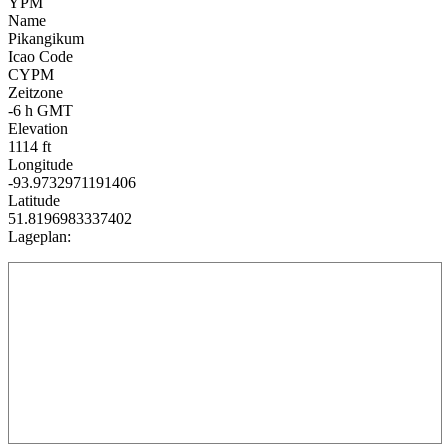
YPM
Name
Pikangikum
Icao Code
CYPM
Zeitzone
-6 h GMT
Elevation
1114 ft
Longitude
-93.9732971191406
Latitude
51.8196983337402
Lageplan: