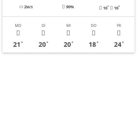
2
90%
°
°
M/S
10
10
MO
DI
MI
DO
FR
21
20
20
18
24
°
°
°
°
°