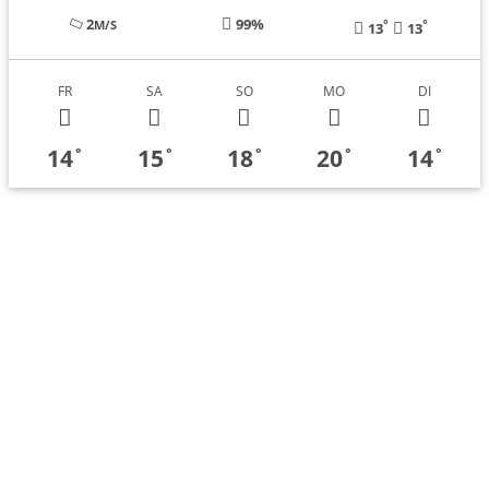
2
99%
°
°
M/S
13
13
FR
SA
SO
MO
DI
14
15
18
20
14
°
°
°
°
°