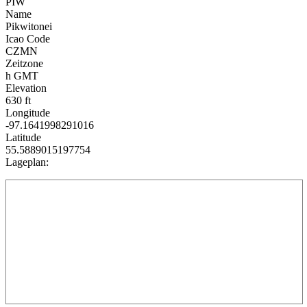
PIW
Name
Pikwitonei
Icao Code
CZMN
Zeitzone
h GMT
Elevation
630 ft
Longitude
-97.1641998291016
Latitude
55.5889015197754
Lageplan: