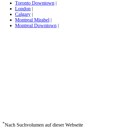
Toronto Downtown
|
London
|
Calgary
|
Montreal Mirabel
|
Montreal Downtown
|
*
Nach Suchvolumen auf dieser Webseite
Wetter in Portage La Prairie