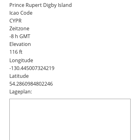
Prince Rupert Digby Island
Icao Code
CYPR
Zeitzone
-8 h GMT
Elevation
116 ft
Longitude
-130.445007324219
Latitude
54.2860984802246
Lageplan: