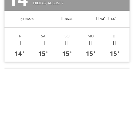
FREITAG, AUGUST 7
°
°
2
86%
14
14
M/S
FR
SA
SO
MO
DI
14
15
15
15
15
°
°
°
°
°