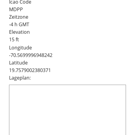
Icao Code
MDPP
Zeitzone
-4 h GMT
Elevation
15 ft
Longitude
-70.5699996948242
Latitude
19.7579002380371
Lageplan: