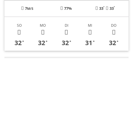
°
°
7
77%
33
33
M/S
SO
MO
DI
MI
DO
32
32
32
31
32
°
°
°
°
°