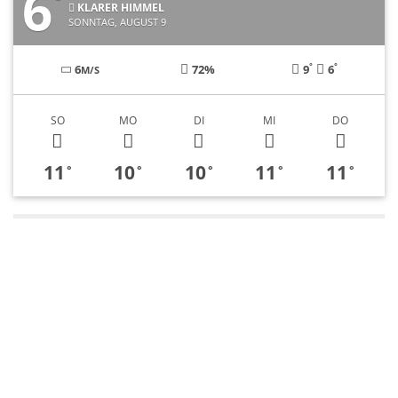
6
°
KLARER HIMMEL
SONNTAG, AUGUST 9
°
°
6
72%
9
6
M/S
SO
MO
DI
MI
DO
11
10
10
11
11
°
°
°
°
°