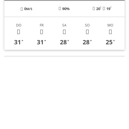
°
°
0
90%
20
19
M/S
DO
FR
SA
SO
MO
31
31
28
28
25
°
°
°
°
°