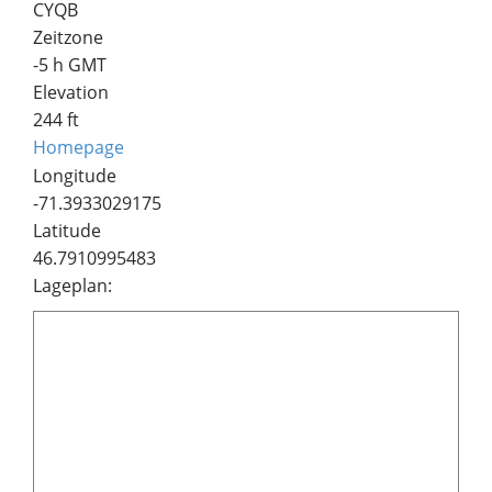
CYQB
Zeitzone
-5 h GMT
Elevation
244 ft
Homepage
Longitude
-71.3933029175
Latitude
46.7910995483
Lageplan: