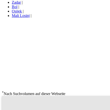
Zadar
|
Bol
|
Osijek
|
Mali Losinj
|
*
Nach Suchvolumen auf dieser Webseite