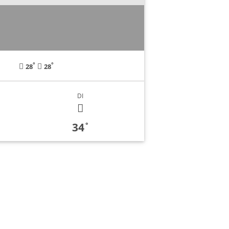
°
°
28
28
DI
34
°