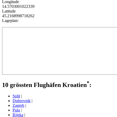
Longitude
14.5703001022339
Latitude
45.2168998718262
Lageplan:
*
10 grössten Flughäfen Kroatien
:
Split
|
Dubrovnik
|
Zagreb
|
Pula
|
Rijeka
|