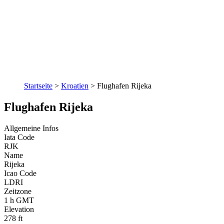
Startseite
>
Kroatien
>
Flughafen Rijeka
Flughafen Rijeka
Allgemeine Infos
Iata Code
RJK
Name
Rijeka
Icao Code
LDRI
Zeitzone
1 h GMT
Elevation
278 ft