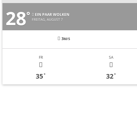
28
°
EIN PAAR WOLKEN
FREITAG, AUGUST 7
3
M/S
FR
SA
35
32
°
°