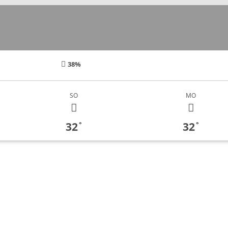
38%
SO
MO
32
32
°
°