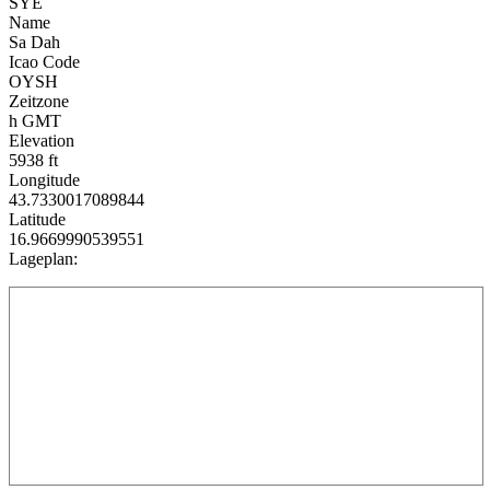
SYE
Name
Sa Dah
Icao Code
OYSH
Zeitzone
h GMT
Elevation
5938 ft
Longitude
43.7330017089844
Latitude
16.9669990539551
Lageplan: