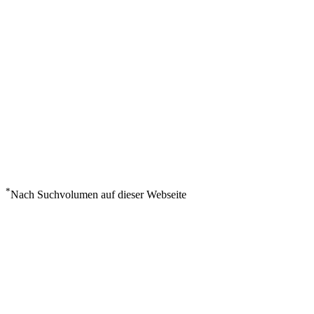
*
Nach Suchvolumen auf dieser Webseite
Wetter in Sa Dah
°
25
Bedeckt
Samstag, August 8
2
m/s
45%
°
°
25
25
SA