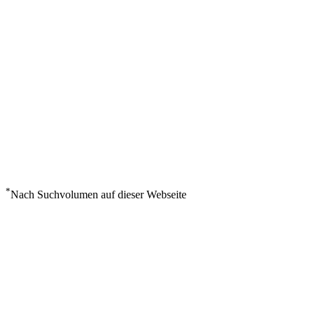
*
Nach Suchvolumen auf dieser Webseite
Wetter in Sanaa International
°
25
Mäßig bewölkt
Freitag, August 7
4
m/s
39%
°
°
25
25
FR