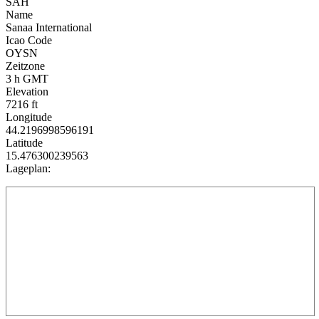
SAH
Name
Sanaa International
Icao Code
OYSN
Zeitzone
3 h GMT
Elevation
7216 ft
Longitude
44.2196998596191
Latitude
15.476300239563
Lageplan: