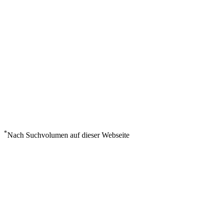
*
Nach Suchvolumen auf dieser Webseite
Wetter in Saint Catharines
°
22
Leichter Regen
Samstag, August 8
3
m/s
95%
°
°
22
20
SA