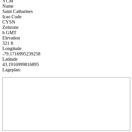
YCM
Name
Saint Catharines
Icao Code
CYSN
Zeitzone
h GMT
Elevation
321 ft
Longitude
-79.1716995239258
Latitude
43.1916999816895
Lageplan: