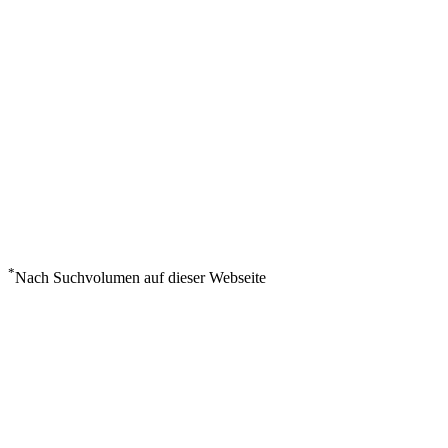
*
Nach Suchvolumen auf dieser Webseite
Wetter in Saint Johns
°
12
Bedeckt
Sonntag, August 9
0
m/s
96%
°
°
12
11
SO