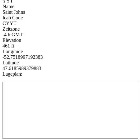
YYT
Name
Saint Johns
Icao Code
CYYT
Zeitzone
-4 h GMT
Elevation
461 ft
Longitude
-52.7518997192383
Latitude
47.6185989379883
Lageplan: