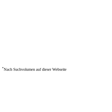
*
Nach Suchvolumen auf dieser Webseite
Wetter in Salmon Arm
°
19
Klarer Himmel
Freitag, August 7
0
m/s
52%
°
°
19
19
FR