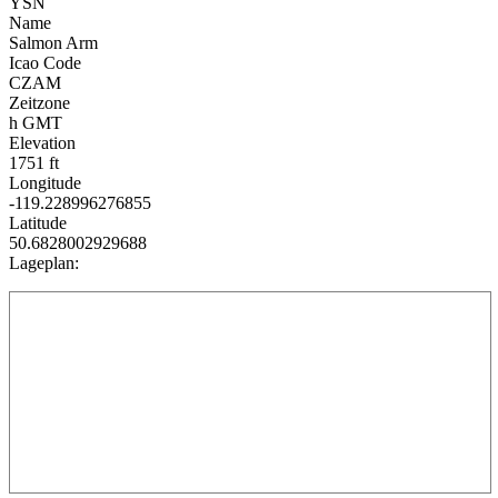
YSN
Name
Salmon Arm
Icao Code
CZAM
Zeitzone
h GMT
Elevation
1751 ft
Longitude
-119.228996276855
Latitude
50.6828002929688
Lageplan: