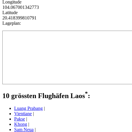
Longitude
104.067001342773
Latitude
20.418399810791
Lageplan:
*
10 grössten Flughäfen Laos
:
Luang Prabang
|
Vientiane
|
Pakse
|
Khong
|
Sam Neua
|