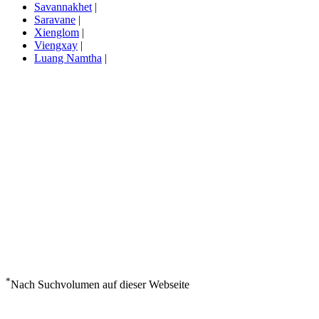
Savannakhet
|
Saravane
|
Xienglom
|
Viengxay
|
Luang Namtha
|
*
Nach Suchvolumen auf dieser Webseite
Wetter in Sam Neua