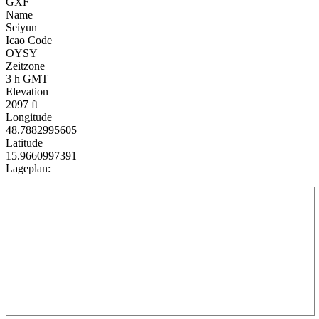
GXF
Name
Seiyun
Icao Code
OYSY
Zeitzone
3 h GMT
Elevation
2097 ft
Longitude
48.7882995605
Latitude
15.9660997391
Lageplan: