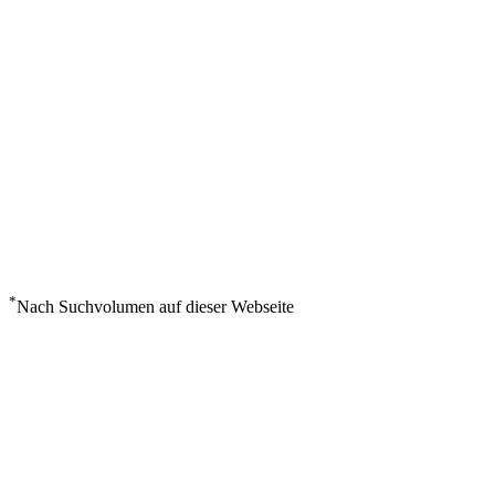
*
Nach Suchvolumen auf dieser Webseite
Wetter in Seiyun
°
39
Überwiegend bewölkt
Sonntag, August 9
6
m/s
22%
°
°
39
39
SO