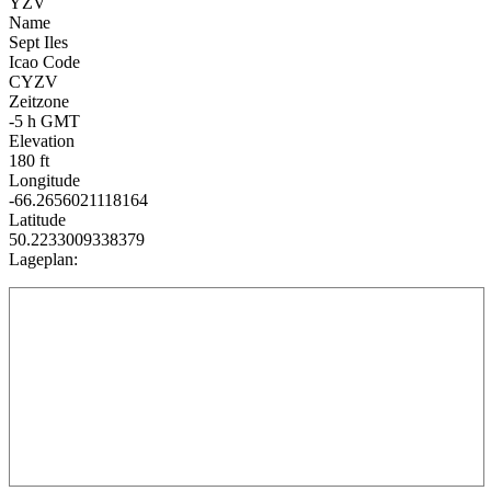
YZV
Name
Sept Iles
Icao Code
CYZV
Zeitzone
-5 h GMT
Elevation
180 ft
Longitude
-66.2656021118164
Latitude
50.2233009338379
Lageplan: