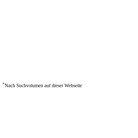
*
Nach Suchvolumen auf dieser Webseite
Wetter in Sept Iles
°
18
Bedeckt
Sonntag, August 9
4
m/s
88%
°
°
18
18
SO