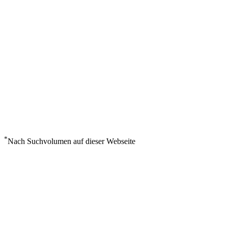
*
Nach Suchvolumen auf dieser Webseite
Wetter in Shamattawa
°
12
Bedeckt
Freitag, August 7
3
m/s
94%
°
°
12
12
FR