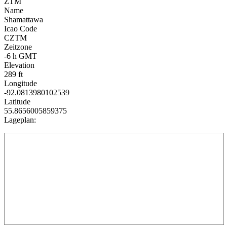
ZTM
Name
Shamattawa
Icao Code
CZTM
Zeitzone
-6 h GMT
Elevation
289 ft
Longitude
-92.0813980102539
Latitude
55.8656005859375
Lageplan: