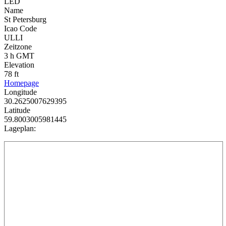
LED
Name
St Petersburg
Icao Code
ULLI
Zeitzone
3 h GMT
Elevation
78 ft
Homepage
Longitude
30.2625007629395
Latitude
59.8003005981445
Lageplan: