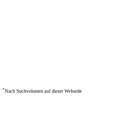
*
Nach Suchvolumen auf dieser Webseite
Wetter in St Petersburg
°
14
Klarer Himmel
Sonntag, August 9
4
m/s
86%
°
°
14
14