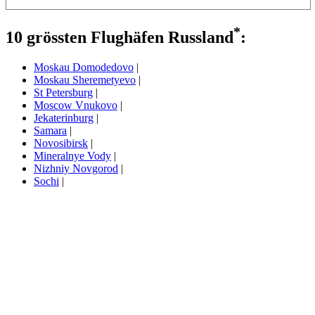
*
10 grössten Flughäfen Russland
:
Moskau Domodedovo
|
Moskau Sheremetyevo
|
St Petersburg
|
Moscow Vnukovo
|
Jekaterinburg
|
Samara
|
Novosibirsk
|
Mineralnye Vody
|
Nizhniy Novgorod
|
Sochi
|