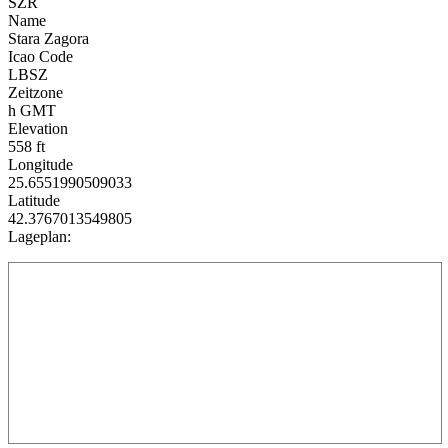
SZR
Name
Stara Zagora
Icao Code
LBSZ
Zeitzone
h GMT
Elevation
558 ft
Longitude
25.6551990509033
Latitude
42.3767013549805
Lageplan: