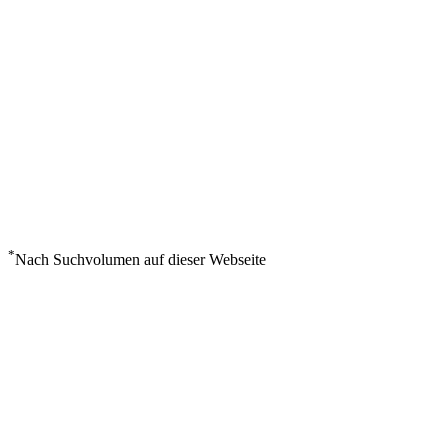
*
Nach Suchvolumen auf dieser Webseite
Wetter in Sur
°
31
Überwiegend bewölkt
Freitag, August 7
5
m/s
50%
°
°
31
31
FR
°
38