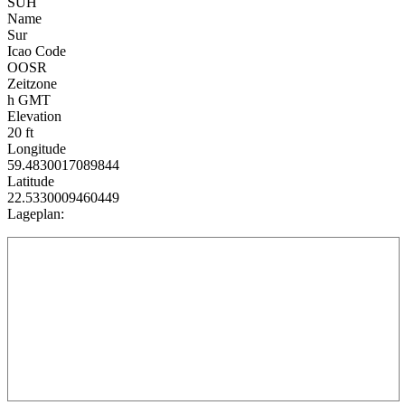
SUH
Name
Sur
Icao Code
OOSR
Zeitzone
h GMT
Elevation
20 ft
Longitude
59.4830017089844
Latitude
22.5330009460449
Lageplan: