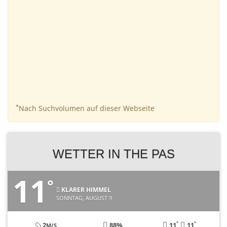
*
Nach Suchvolumen auf dieser Webseite
WETTER IN THE PAS
11
°
KLARER HIMMEL
SONNTAG, AUGUST 9
°
°
2
88%
11
11
M/S