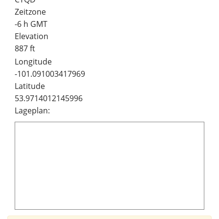
Zeitzone
-6 h GMT
Elevation
887 ft
Longitude
-101.091003417969
Latitude
53.9714012145996
Lageplan: