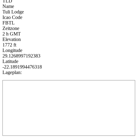
TLD
Name
Tuli Lodge
Icao Code
FBTL
Zeitzone
2 h GMT
Elevation
1772 ft
Longitude
29.1268997192383
Latitude
-22.1891994476318
Lageplan: