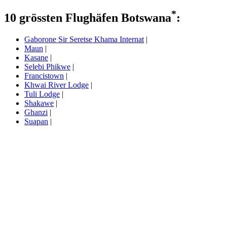
*
10 grössten Flughäfen Botswana
:
Gaborone Sir Seretse Khama Internat
|
Maun
|
Kasane
|
Selebi Phikwe
|
Francistown
|
Khwai River Lodge
|
Tuli Lodge
|
Shakawe
|
Ghanzi
|
Suapan
|