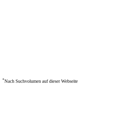
*
Nach Suchvolumen auf dieser Webseite
Wetter in Tuli Lodge
°
18
Überwiegend bewölkt
Montag, August 10
5
m/s
64%
°
°
18
18
MO