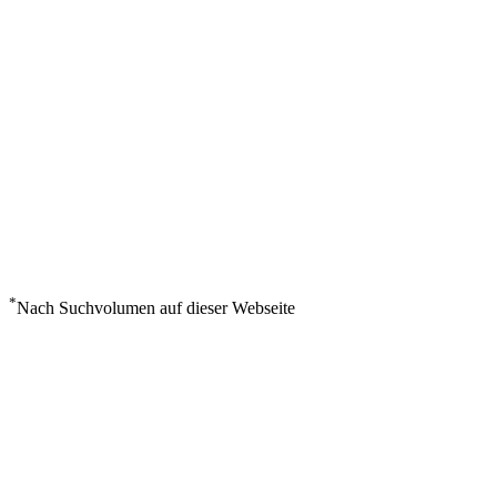
*
Nach Suchvolumen auf dieser Webseite
Wetter in Ulsan
°
25
Mäßiger Regen
Sonntag, August 9
4
m/s
93%
°
°
25
25
SO