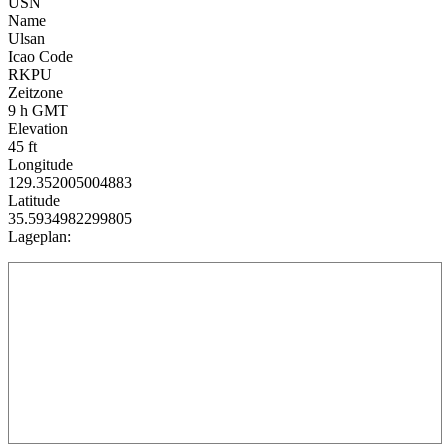
USN
Name
Ulsan
Icao Code
RKPU
Zeitzone
9 h GMT
Elevation
45 ft
Longitude
129.352005004883
Latitude
35.5934982299805
Lageplan: