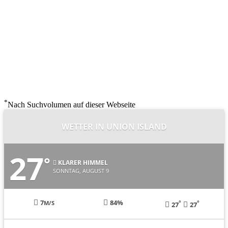
*
Nach Suchvolumen auf dieser Webseite
WETTER IN UNION ISLAND
27
°
KLARER HIMMEL
SONNTAG, AUGUST 9
7
84%
°
°
M/S
27
27