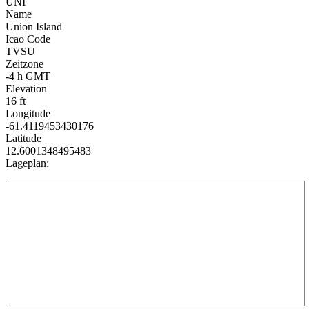
UNI
Name
Union Island
Icao Code
TVSU
Zeitzone
-4 h GMT
Elevation
16 ft
Longitude
-61.4119453430176
Latitude
12.6001348495483
Lageplan: