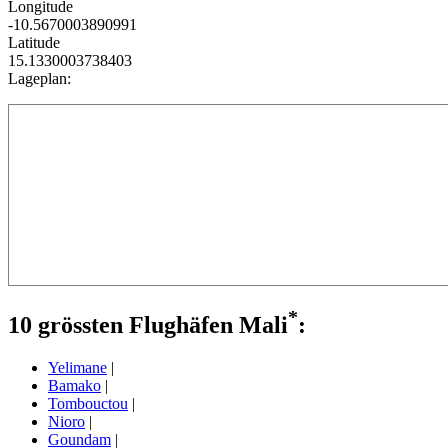
Longitude
-10.5670003890991
Latitude
15.1330003738403
Lageplan:
*
10 grössten Flughäfen Mali
:
Yelimane
|
Bamako
|
Tombouctou
|
Nioro
|
Goundam
|