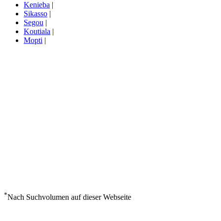
Kenieba
|
Sikasso
|
Segou
|
Koutiala
|
Mopti
|
*
Nach Suchvolumen auf dieser Webseite
Wetter in Yelimane