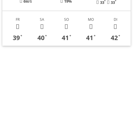
6
19%
°
°
M/S
33
33
FR
SA
SO
MO
DI
39
40
41
41
42
°
°
°
°
°