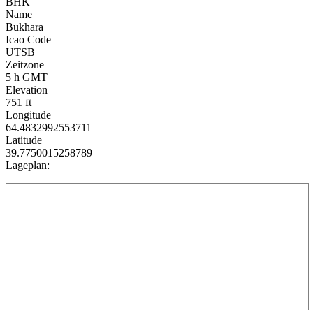
BHK
Name
Bukhara
Icao Code
UTSB
Zeitzone
5 h GMT
Elevation
751 ft
Longitude
64.4832992553711
Latitude
39.7750015258789
Lageplan: