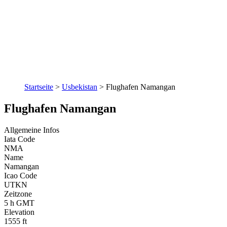
Startseite
>
Usbekistan
>
Flughafen Namangan
Flughafen Namangan
Allgemeine Infos
Iata Code
NMA
Name
Namangan
Icao Code
UTKN
Zeitzone
5 h GMT
Elevation
1555 ft