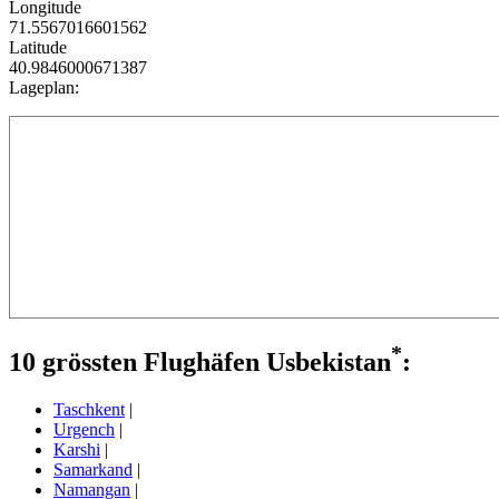
Longitude
71.5567016601562
Latitude
40.9846000671387
Lageplan:
*
10 grössten Flughäfen Usbekistan
:
Taschkent
|
Urgench
|
Karshi
|
Samarkand
|
Namangan
|