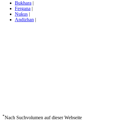
Bukhara
|
Fergana
|
Nukus
|
Andizhan
|
*
Nach Suchvolumen auf dieser Webseite
Wetter in Namangan
°