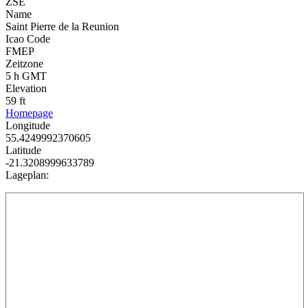
ZSE
Name
Saint Pierre de la Reunion
Icao Code
FMEP
Zeitzone
5 h GMT
Elevation
59 ft
Homepage
Longitude
55.4249992370605
Latitude
-21.3208999633789
Lageplan: