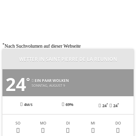
*
Nach Suchvolumen auf dieser Webseite
WETTER IN SAINT PIERRE DE LA REUNION
24
°
EIN PAAR WOLKEN
SONNTAG, AUGUST 9
4
69%
°
°
M/S
24
24
SO
MO
DI
MI
DO