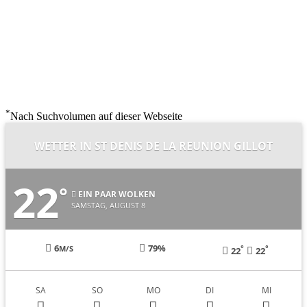
*
Nach Suchvolumen auf dieser Webseite
WETTER IN ST DENIS DE LA REUNION GILLOT
22
°
EIN PAAR WOLKEN
SAMSTAG, AUGUST 8
6
79%
°
°
M/S
22
22
SA
SO
MO
DI
MI