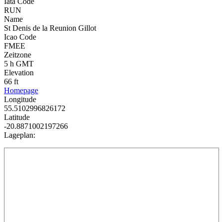
Iata Code
RUN
Name
St Denis de la Reunion Gillot
Icao Code
FMEE
Zeitzone
5 h GMT
Elevation
66 ft
Homepage
Longitude
55.5102996826172
Latitude
-20.8871002197266
Lageplan: