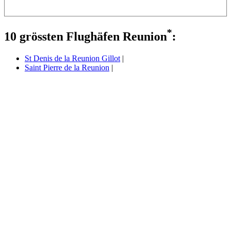
*
10 grössten Flughäfen Reunion
:
St Denis de la Reunion Gillot
|
Saint Pierre de la Reunion
|